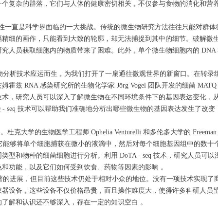
一个复杂的群落，它们与人体的健康密切相关，不仅参与食物的消化和营
一直是科学界面临的一大挑战。传统的微生物研究方法往往只能对群体
幅精细的画作，只能看到大致的轮廓，却无法捕捉到其中的细节。破解微
人员获取细胞内的物质带来了困难。此外，单个微生物细胞内的 DNA 和
分析技术应运而生，为我们打开了一扇通往微观世界的新窗口。在转录
RNA 感染研究所的生物化学家 Jörg Vogel 团队开发的细菌 MATQ
技术，研究人员可以深入了解微生物在不同环境条件下的基因表达变化，
 - seq 技术可以帮助我们准确地分析出哪些微生物的基因表达发生了
生物医学工程师 Ophelia Venturelli 和多伦多大学的 Freeman L
它能够将单个细胞捕获在微小的液滴中，然后对每个细胞基因组中的数十个位点进
型和物种的细菌细胞进行分析。利用 DoTA - seq 技术，研究人员
和功能，以及它们如何受到饮食、药物等因素的影响 。
的进展，但目前这些技术仍处于相对小众的地位。没有一项技术实现了
仪器设备，这些设备不仅价格昂贵，而且操作难度大，使得许多科研人员
了解和认识还不够深入，存在一定的知识空白 。