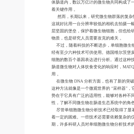
体肠道内，数以万亿计的微生物共同构成了
着关键作用 。
然而，长期以来，研究微生物群落的复杂性
这就好比用一台分辨率较低的相机去拍摄一
层坚固的堡垒，保护着微生物细胞，但也给研究
物质，也是研究人员需要攻克的难关 。
不过，随着科技的不断进步，单细胞微生物
经有至少六种技术可供使用。德国维尔茨堡亥姆霍兹 
细胞的数百个基因表达进行分析。通过这种
肠道微生物对人体饮食变化的响应时，MATQ
用 。
在微生物 DNA 分析方面，也有了新的突破。杜克大学的
这种方法就像是一个微观世界的 “采样器”，
势在于它具有广泛的适用性，能够对各种不同类
性，了解不同微生物在肠道生态系统中的角色
尽管单细胞微生物分析技术已经取得了显著
着一定的困难。一些技术还需要依赖复杂的
期，许多科研人员对单细胞微生物分析技术的